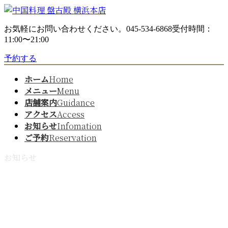
コ
ナ
ン
ビ
お気軽にお問い合わせください。
045-534-6868
受付時間：
テ
ゲ
11:00〜21:00
ン
ー
ツ
シ
予約する
へ
ョ
ス
ン
ホーム
Home
キ
に
メニュー
Menu
ッ
移
店舗案内
Guidance
プ
動
アクセス
Access
お知らせ
Infomation
ご予約
Reservation
お知らせ