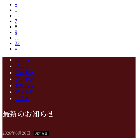
投
«
固
1
稿
…
定
固
7
ペ
の
固
8
定
ー
固
9
定
ペ
ジ
ペ
…
定
ペ
ー
固
22
ペ
ー
ジ
ー
»
定
ー
ジ
ペ
ジ
ジ
ホーム
ー
メニュー
送
ジ
店舗案内
アクセス
り
お知らせ
求人募集
ご予約
最新のお知らせ
2026年6月26日
お知らせ