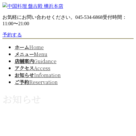
コ
ナ
ン
ビ
お気軽にお問い合わせください。
045-534-6868
受付時間：
テ
ゲ
11:00〜21:00
ン
ー
ツ
シ
予約する
へ
ョ
ス
ン
ホーム
Home
キ
に
メニュー
Menu
ッ
移
店舗案内
Guidance
プ
動
アクセス
Access
お知らせ
Infomation
ご予約
Reservation
お知らせ