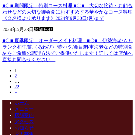
■◇■ 期間限定：特別コース料理 ■◇■ 大切な接待・お顔合
わせなどの大切な御会食におすすめする華やかなコース料理
《２名様より承ります》2024年9月30日(月)まで
2024年5月23日
お知らせ
■◇■ 夏季限定 オーダーメイド料理 ■◇■ 伊勢海老/Ａ５
ランク和牛/鮑（あわび）/赤ハタ/金目鯛/車海老などの特別食
材をご希望の調理方法でご提供いたします！詳しくは店舗へ
直接お問合せください！
投
固
1
固
2
定
稿
…
定
ペ
固
22
ペ
ー
の
»
定
ー
ジ
ペ
ジ
ペ
ホーム
ー
メニュー
ジ
ー
店舗案内
アクセス
ジ
お知らせ
求人募集