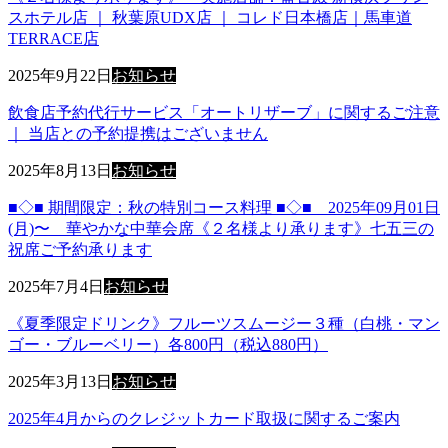
スホテル店 ｜ 秋葉原UDX店 ｜ コレド日本橋店｜馬車道
TERRACE店
2025年9月22日
お知らせ
飲食店予約代行サービス「オートリザーブ」に関するご注意
｜ 当店との予約提携はございません
2025年8月13日
お知らせ
■◇■ 期間限定：秋の特別コース料理 ■◇■ 2025年09月01日
(月)〜 華やかな中華会席《２名様より承ります》七五三の
祝席ご予約承ります
2025年7月4日
お知らせ
《夏季限定ドリンク》フルーツスムージー３種（白桃・マン
ゴー・ブルーベリー）各800円（税込880円）
2025年3月13日
お知らせ
2025年4月からのクレジットカード取扱に関するご案内