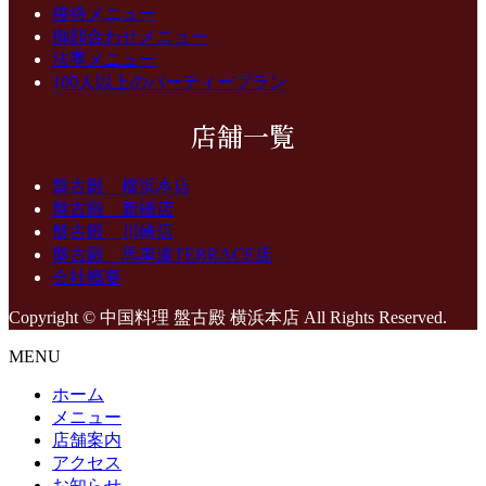
接待メニュー
御顔合わせメニュー
法事メニュー
100人以上のパーティープラン
店舗一覧
盤古殿 横浜本店
盤古殿 新橋店
盤古殿 川崎店
盤古殿 馬車道TERRACE店
会社概要
Copyright © 中国料理 盤古殿 横浜本店 All Rights Reserved.
MENU
ホーム
メニュー
店舗案内
アクセス
お知らせ