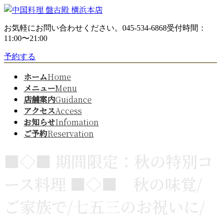
コ
ナ
ン
ビ
お気軽にお問い合わせください。
045-534-6868
受付時間：
テ
ゲ
11:00〜21:00
ン
ー
ツ
シ
予約する
へ
ョ
ス
ン
ホーム
Home
キ
に
メニュー
Menu
ッ
移
店舗案内
Guidance
プ
動
アクセス
Access
お知らせ
Infomation
ご予約
Reservation
■◇■ 期間限定：秋の特別コ
ース料理 ■◇■ 秋の味覚/
ご家族で/七五三のお祝いに/