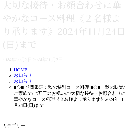
大切な接待・お顔合わせに華
やかなコース料理《２名様よ
り承ります》2024年11月24日
(日)まで
最
2024年10月2日
2024年10月2日
終
HOME
更
お知らせ
新
お知らせ
日
■◇■ 期間限定：秋の特別コース料理 ■◇■ 秋の味覚/
時
ご家族で/七五三のお祝いに/大切な接待・お顔合わせに
:
華やかなコース料理《２名様より承ります》2024年11
月24日(日)まで
カテゴリー