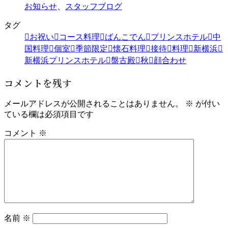
お知らせ
、
スタッフブログ
タグ
お祝い
コース料理
ばんこでん
プリンスホテル
中
国料理
個室
季節限定
懐石料理
接待
料理
新横浜
新横浜プリンスホテル
盤古殿
秋
顔合わせ
コメントを残す
メールアドレスが公開されることはありません。
※
が付い
ている欄は必須項目です
コメント
※
名前
※