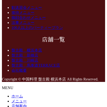
歓送迎会メニュー
接待メニュー
御顔合わせメニュー
法事メニュー
100人以上のパーティープラン
店舗一覧
盤古殿 横浜本店
盤古殿 新橋店
盤古殿 川崎店
盤古殿 馬車道TERRACE店
会社概要
Copyright © 中国料理 盤古殿 横浜本店 All Rights Reserved.
MENU
ホーム
メニュー
店舗案内