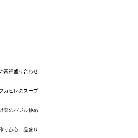
の富福盛り合わせ
フカヒレのスープ
野菜のバジル炒め
作り点心二品盛り