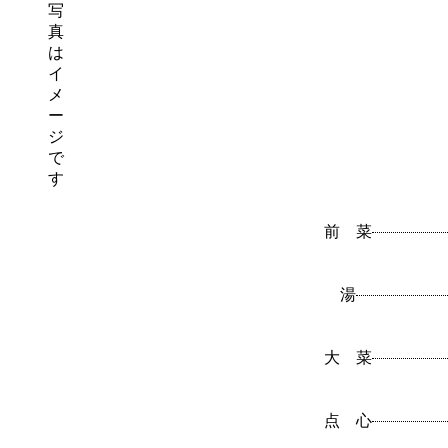
写
真
は
イ
メ
ー
ジ
で
す
前 菜
湯
大 菜
点 心