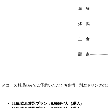
海 鮮
烤 鴨
主 食
甜 点
※コース料理のみでご予約いただくお客様、別途ドリンクの
22種/飲み放題プラン：9,900円/人（税込）