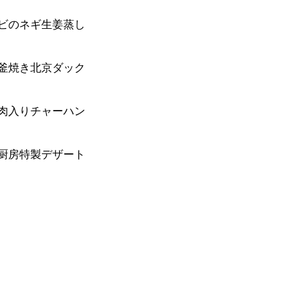
ビのネギ生姜蒸し
釜焼き北京ダック
肉入りチャーハン
厨房特製デザート