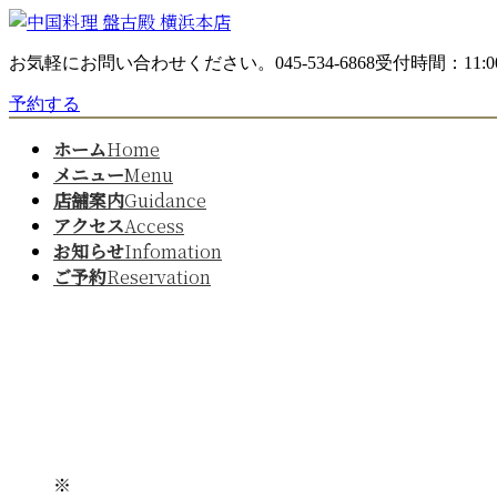
コ
ナ
ン
ビ
お気軽にお問い合わせください。
045-534-6868
受付時間：11:00
テ
ゲ
ン
ー
予約する
ツ
シ
へ
ョ
ホーム
Home
ス
ン
メニュー
Menu
キ
に
店舗案内
Guidance
ッ
移
アクセス
Access
プ
動
お知らせ
Infomation
ご予約
Reservation
※