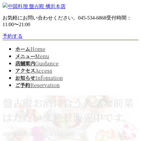
コ
ナ
ン
ビ
お気軽にお問い合わせください。
045-534-6868
受付時間：
テ
ゲ
11:00〜21:00
ン
ー
ツ
シ
予約する
へ
ョ
ス
ン
ホーム
Home
キ
に
メニュー
Menu
ッ
移
店舗案内
Guidance
プ
動
アクセス
Access
お知らせ
Infomation
ご予約
Reservation
盤古殿お酒に合う人気な前菜
はただいま絶賛販売中です。
最
2021年10月10日
2021年10月10日
終