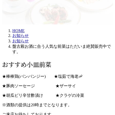
更
新
日
時
:
HOME
お知らせ
お知らせ
盤古殿お酒に合う人気な前菜はただいま絶賛販売中で
す。
おすすめ小皿前菜
★棒棒鶏(バンバンジー) ★塩茹で海老🦐
★豚肉ソーセージ ★ザーサイ
★胡瓜ピリ辛甘酢漬け ★クラゲの冷菜
※酒類の提供は20時までとなります。
ご来店お待ちしております。