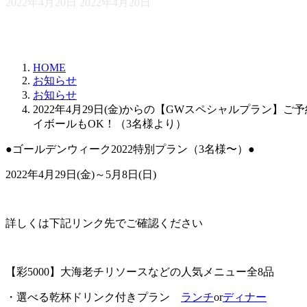
最
2022年4月20日
2022年4月20日
終
更
新
日
HOME
時
お知らせ
:
お知らせ
2022年4月29日(金)からの【GWスペシャルプラン
イボールもOK！（3名様より）
●ゴールデンウィーク2022特別プラン（3名様〜）●
2022年4月29日(金)～5月8日(日)
詳しくは下記リンク先でご確認ください
【彩5000】大海老チリソースなどの人気メニュー全8品
・選べる乾杯ドリンク付きプラン
ランチ
or
ディナー