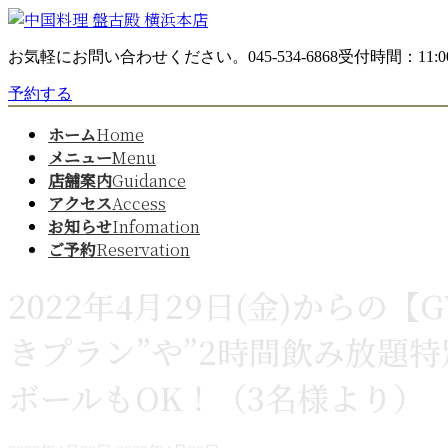
コ
ナ
ン
ビ
お気軽にお問い合わせください。
045-534-6868
受付時間：11:00
テ
ゲ
ン
ー
予約する
ツ
シ
へ
ョ
ホーム
Home
ス
ン
メニュー
Menu
キ
に
店舗案内
Guidance
ッ
移
アクセス
Access
プ
動
お知らせ
Infomation
ご予約
Reservation
2022年4月29日(金)から
きプラン”や”2時間飲み放題
ボールもOK！（3名様より）