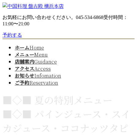
コ
ナ
ン
ビ
お気軽にお問い合わせください。
045-534-6868
受付時間：
テ
ゲ
11:00〜21:00
ン
ー
ツ
シ
予約する
へ
ョ
ス
ン
ホーム
Home
キ
に
メニュー
Menu
ッ
移
店舗案内
Guidance
プ
動
アクセス
Access
お知らせ
Infomation
ご予約
Reservation
■◇■ 夏の特別メニュー
■◇■ パインジュース・スイ
カジュース・ココナッツタピ