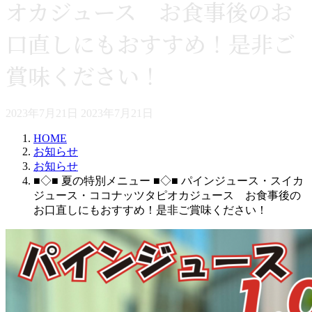
オカジュース お食事後のお
口直しにもおすすめ！是非ご
賞味ください！
最
2023年7月21日
2023年7月21日
終
HOME
更
お知らせ
新
お知らせ
日
■◇■ 夏の特別メニュー ■◇■ パインジュース・スイカ
時
ジュース・ココナッツタピオカジュース お食事後の
:
お口直しにもおすすめ！是非ご賞味ください！