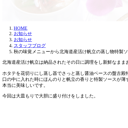
時
:
HOME
お知らせ
お知らせ
スタッフブログ
秋の味覚メニューから北海道産活け帆立の蒸し物特製ソ
北海道産活け帆立は納品されたその日に調理をし新鮮なままお
ホタテを花切りにし蒸し器でさっと蒸し醤油ベースの盤古殿
口の中に入れた時にほんのりと帆立の香りと特製ソースが薄
本当に美味しいです。
今回は大皿もりで大胆に盛り付けをしました。