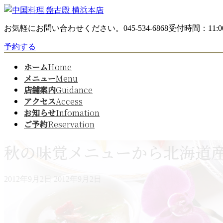
コ
ナ
ン
ビ
お気軽にお問い合わせください。
045-534-6868
受付時間：11:00
テ
ゲ
ン
ー
予約する
ツ
シ
へ
ョ
ホーム
Home
ス
ン
メニュー
Menu
キ
に
店舗案内
Guidance
ッ
移
アクセス
Access
プ
動
お知らせ
Infomation
ご予約
Reservation
秋の味覚メニューから北海道
最
2012年9月2日
2012年9月2日
終
更
新
日