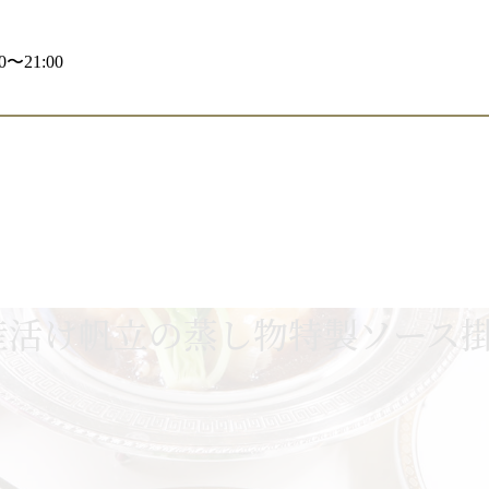
〜21:00
産活け帆立の蒸し物特製ソース